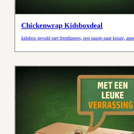
Chickenwrap Kidsboxdeal
kidsbox gevuld met frietdippers, een sausje naar keuze, ap