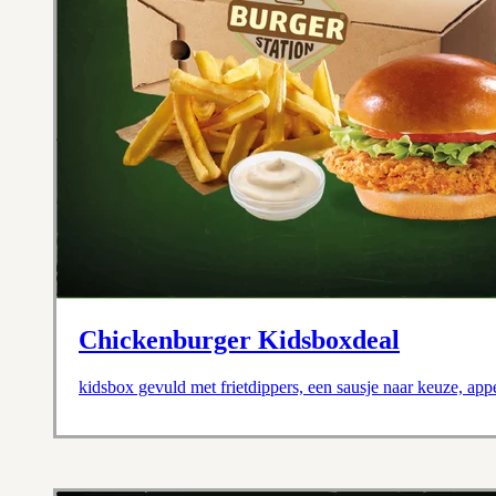
Chickenburger Kidsboxdeal
kidsbox gevuld met frietdippers, een sausje naar keuze, ap