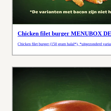
Chicken filet burger MENUBOX D
Chicken filet burger (150 gram halal*), *uitgezonderd vari