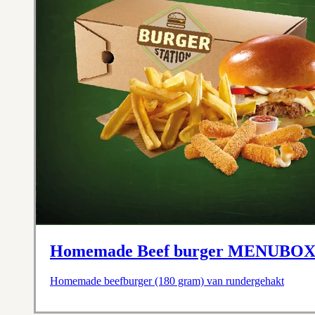
Homemade Beef burger MENUBO
Homemade beefburger (180 gram) van rundergehakt