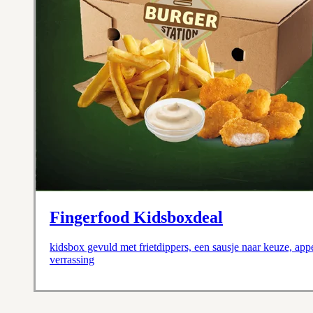
Fingerfood Kidsboxdeal
kidsbox gevuld met frietdippers, een sausje naar keuze, ap
verrassing