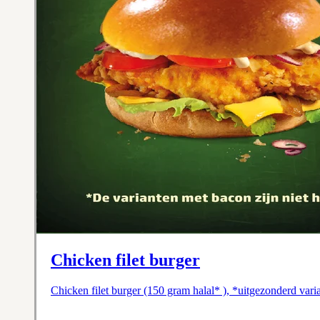
Chicken filet burger
Chicken filet burger (150 gram halal* ), *uitgezonderd var