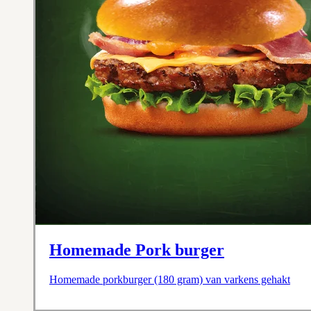
Homemade Pork burger
Homemade porkburger (180 gram) van varkens gehakt