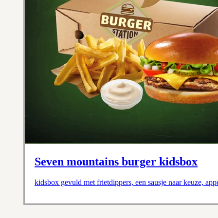
Seven mountains burger kidsbox
kidsbox gevuld met frietdippers, een sausje naar keuze, ap